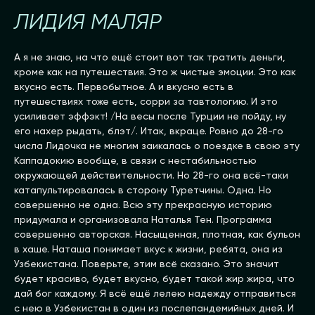
ЛИДИЯ МАЛЯР
А я не знаю, на что ещё стоит вот так тратить деньги,
кроме как на путешествия. Это ж чистые эмоции. Это как
вкусно есть. Первобытное. А и вкусно есть в
путешествиях тоже есть, сорри за тавтологию. И это
усиливает эффэкт! /На весы после Турции не пойду, ну
его нахер рыдать, блэт/. Итак, вкраце. Ровно до 28-го
числа Лидочка не многим заикалась о поездке в свою эту
Каппадокию вообще, в связи с нестабильностью
окружающей действительности. Но 28-го она всё-таки
катапультировалась в сторону Туретчины. Одна. Но
совершенно не одна. Всю эту прекрасную историю
придумала и организовала Наталья Тен. Программа
совершенно авторская. Насыщенная, плотная, как бульон
в хаше. Наташа понимает вкус к жизни, ребята, она из
Узбекистана. Поверьте, этим всё сказано. Это значит
будет красиво, будет вкусно, будет такой жир жира, что
дай бог каждому. Я всё ещё лелею надежду отправиться
с нею в Узбекистан в один из послепандемийных дней. И