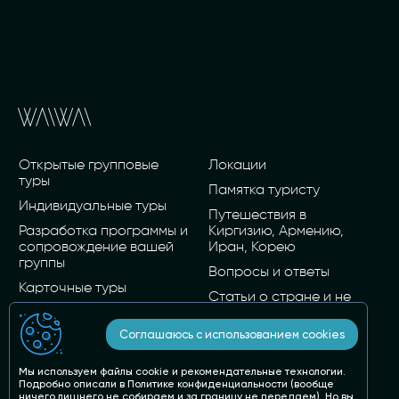
Открытые групповые
Локации
туры
Памятка туристу
Индивидуальные туры
Путешествия в
Разработка программы и
Киргизию, Армению,
сопровождение вашей
Иран, Корею
группы
Вопросы и ответы
Карточные туры
Статьи о стране и не
О нас
только
Соглашаюсь с использованием cookies
Пн - Вс: 10:00 - 19:00
Мы используем файлы cookie и рекомендательные технологии.
privet@wai-wai.ru
Подробно описали в
Политике конфиденциальности
(вообще
ничего лишнего не собираем и за границу не передаем). Но вы