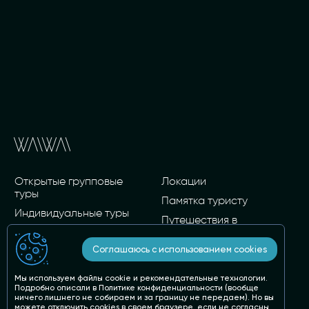
Открытые групповые
Локации
туры
Памятка туристу
Индивидуальные туры
Путешествия в
Разработка программы и
Киргизию, Армению,
сопровождение вашей
Иран, Корею
Соглашаюсь с использованием cookies
группы
Вопросы и ответы
Карточные туры
Мы используем файлы cookie и рекомендательные технологии.
Статьи о стране и не
Подробно описали в
Политике конфиденциальности
(вообще
О нас
только
ничего лишнего не собираем и за границу не передаем). Но вы
можете отключить cookies в своем браузере, если не согласны.