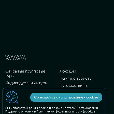
Открытые групповые
Локации
туры
Памятка туристу
Индивидуальные туры
Путешествия в
Разработка программы и
Киргизию, Армению,
сопровождение вашей
Иран, Корею
Соглашаюсь с использованием cookies
группы
Вопросы и ответы
Карточные туры
Мы используем файлы cookie и рекомендательные технологии.
Статьи о стране и не
Подробно описали в
Политике конфиденциальности
(вообще
О нас
только