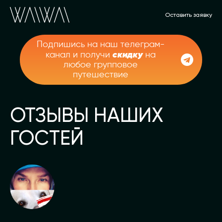
Оставить заявку
Подпишись на наш телеграм-
скидку
канал и получи
на
любое групповое
путешествие
ОТЗЫВЫ НАШИХ
ГОСТЕЙ