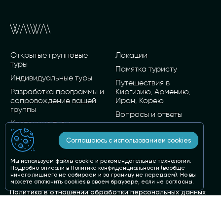
Открытые групповые
Локации
туры
Памятка туристу
Индивидуальные туры
Путешествия в
Разработка программы и
Киргизию, Армению,
сопровождение вашей
Иран, Корею
группы
Вопросы и ответы
Карточные туры
Статьи о стране и не
О нас
только
Соглашаюсь с использованием cookies
Мы используем файлы cookie и рекомендательные технологии.
Пн - Вс: 10:00 - 19:00
Подробно описали в
Политике конфиденциальности
(вообще
privet@wai-wai.ru
ничего лишнего не собираем и за границу не передаем). Но вы
можете отключить cookies в своем браузере, если не согласны.
Политика в отношении обработки персональных данных
Оферта
Реквизиты