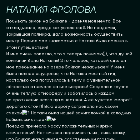
НАТАЛИЯ ФРОЛОВА
Побывать зимой на Байкале - давняя моя мечта. Всё
откладывала, вроде как успею ещё. Но пандемия,
закрывшая полмира, дала возможность осуществить
мечту. Первое мое знакомство с Натали было именно в
этом путешествии!
И мне очень повезло, это я теперь понимаю))), что душой
компании была Наталия! Это человек, который сделал
мое пребывание на озере Байкал незабываем! У меня
было полное ощущение, что Наташа местный гид,
настолько она погрузилась в тему и с удивительной
лёгкостью отвечала на все вопросы! Создала в группе
очень теплую атмосферу и заботилась о каждом
на протяжении всего путешествия. А её чувство юмора!!!!
дорогого стоит!) Всю дорогу согревала нас своим
смехом
Натали была нашей зажигалочкой в холодных
Байкальских льдах
Поездка принесла массу положительных и ярких
впечатлений. Нет смысла перечислять их , лишь скажу,
что Байкал нужно увидеть собственными глазами!