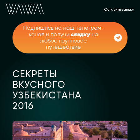
Оставить заявку
Подпишись на наш телеграм-
скидку
канал и получи
на
любое групповое
путешествие
СЕКРЕТЫ
ВКУСНОГО
УЗБЕКИСТАНА
2016