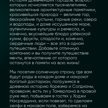
История древнейших городов, возраст
которых исчисляется тысячелетиями,
великолепные архитектурные памятники,
красивейшая природа – величие гор,
бескрайние пустыни, горные реки, озера
и водопады, и даже иссушенное море,
аутентичные культуры и ремесла, и,
конечно, вкуснейшие блюда узбекской
кухни, фрукты, сладости и, конечно,
сердечные люди – все это в одном
путешествии. Добавьте отличную
компанию и вы получите путешествие
мечты, впечатление от которого
останутся в памяти на всю жизнь!
Мы посетим солнечную страну, где вам
будут рады в каждом доме и накроют
богатый дастархан, погрузимся в
древнюю историю Хорезма и Согдианы,
проверим, есть ли у Тамерлана в правой
руке мел, побываем в гостях у Ходжи
Насреддина, если повезет, то сделаем
селфи в маковом поле, заберемся на